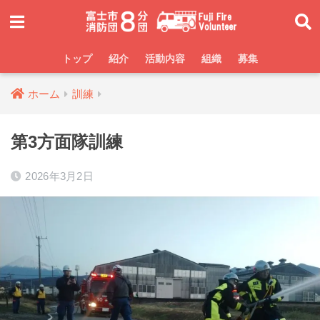
トップ
紹介
活動内容
組織
募集
ホーム
訓練
第3方面隊訓練
2026年3月2日