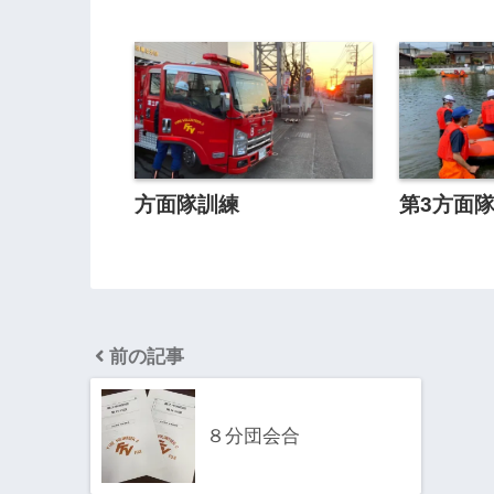
方面隊訓練
第3方面
前の記事
８分団会合